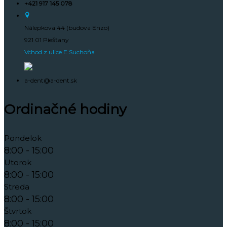
+421 917 145 078
Nálepkova 44 (budova Enzo)
921 01 Piešťany
Vchod z ulice E.Suchoňa
a-dent@a-dent.sk
Ordinačné hodiny
Pondelok
8:00 - 15:00
Utorok
8:00 - 15:00
Streda
8:00 - 15:00
Štvrtok
8:00 - 15:00