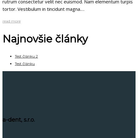
rutrum consectetur velit nec euismod. Nam elementum turpis
tortor. Vestibulum in tincidunt magna.…
read more
Najnovšie články
Test článku 2
Test článku
a-dent, s.r.o.